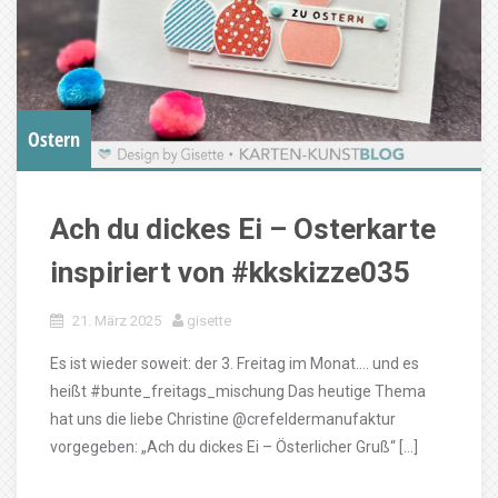
Ostern
Ach du dickes Ei – Osterkarte
inspiriert von #kkskizze035
21. März 2025
gisette
Es ist wieder soweit: der 3. Freitag im Monat…. und es
heißt #bunte_freitags_mischung Das heutige Thema
hat uns die liebe Christine @crefeldermanufaktur
vorgegeben: „Ach du dickes Ei – Österlicher Gruß“ […]