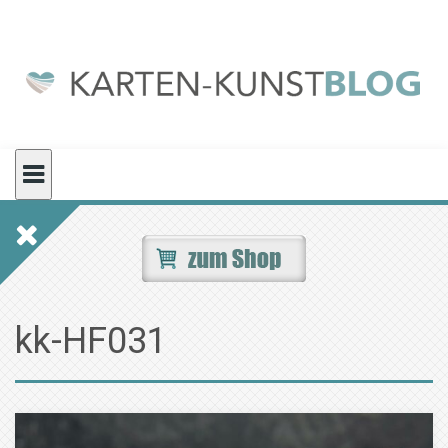
Skip
to
content
kk-HF031