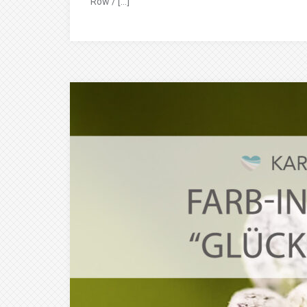
Row / […]