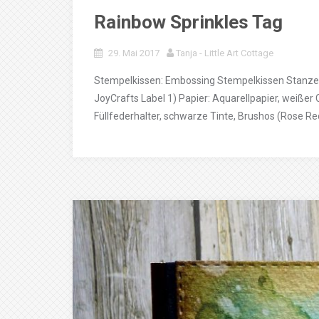
Rainbow Sprinkles Tag
29. Mai 2017
Tanja - Little Art Cottage
Stempelkissen: Embossing Stempelkissen Stanzen:
JoyCrafts Label 1) Papier: Aquarellpapier, weiße
Füllfederhalter, schwarze Tinte, Brushos (Rose Red