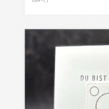
D209 – […]