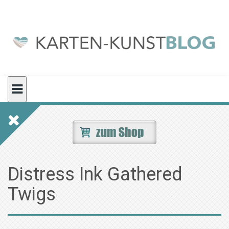
Skip
to
content
Distress Ink Gathered
Twigs