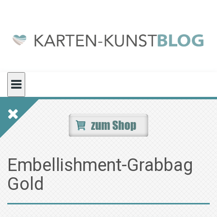
Skip
to
content
Embellishment-Grabbag
Gold