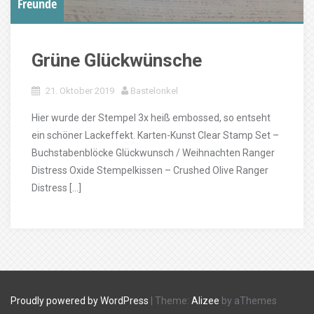
Freunde
Grüne Glückwünsche
21. Oktober 2019
Bastelonkel
Hier wurde der Stempel 3x heiß embossed, so entseht
ein schöner Lackeffekt. Karten-Kunst Clear Stamp Set –
Buchstabenblöcke Glückwunsch / Weihnachten Ranger
Distress Oxide Stempelkissen – Crushed Olive Ranger
Distress […]
Proudly powered by WordPress
|
Theme:
Alizee
by aThemes