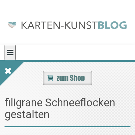
Skip
to
content
filigrane Schneeflocken
gestalten