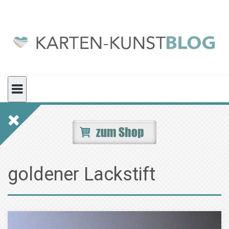
Skip
to
content
goldener Lackstift