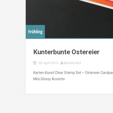
Frühling
Kunterbunte Ostereier
28. April 2019
Bastelonkel
Karten-Kunst Clear Stamp Set – Ostereier Cardpa
Mini Glossy Accents