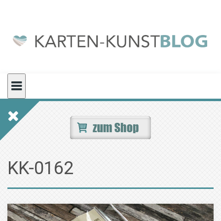
Skip
to
content
KK-0162