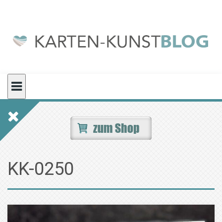
Skip
to
content
KK-0250