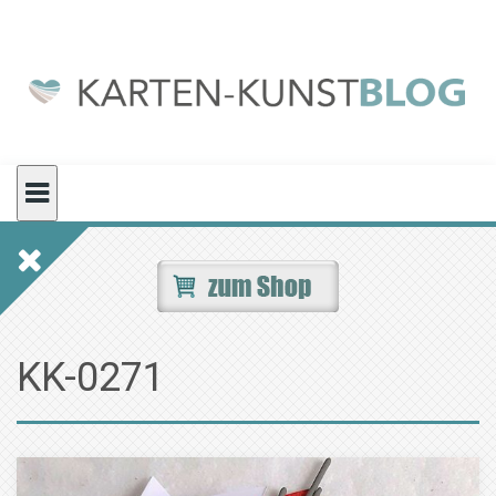
Skip
to
content
KK-0271