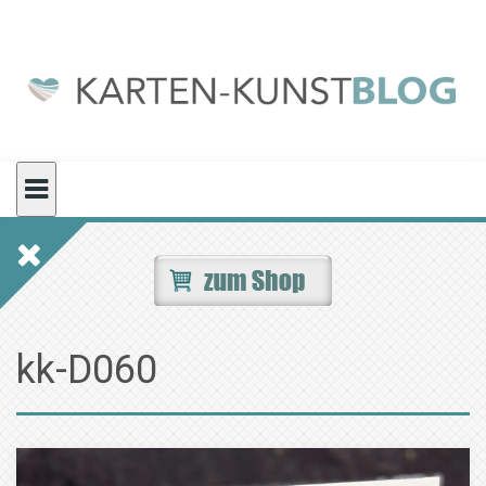
Skip
to
content
kk-D060