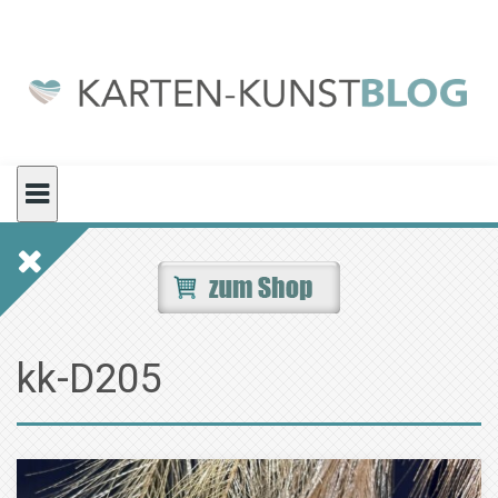
Skip
to
content
kk-D205