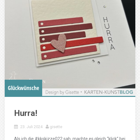
Glückwünsche
Hurra!
23. Juli 2024
gisette
Als ich die #kkskizze022 sah, machte es gleich “klick” bei