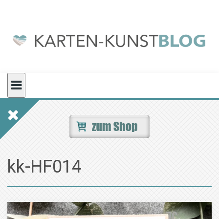
Skip
to
content
kk-HF014