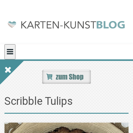
Skip
to
content
Scribble Tulips