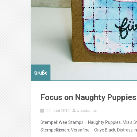
Grüße
Focus on Naughty Puppies 
22. Juni 2015
weestamps
Stempel: Wee Stamps – Naughty Puppies, Mia’s S
Stempelkissen: Versafine – Onyx Black, Distress In