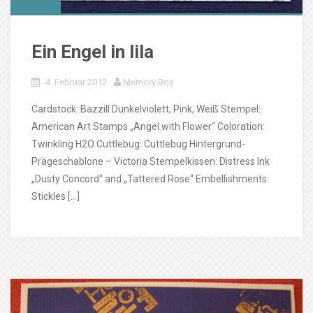
Ein Engel in lila
4. Februar 2012
Memory Box
Cardstock: Bazzill Dunkelviolett, Pink, Weiß Stempel:
American Art Stamps „Angel with Flower“ Coloration:
Twinkling H2O Cuttlebug: Cuttlebug Hintergrund-
Prägeschablone – Victoria Stempelkissen: Distress Ink
„Dusty Concord“ and „Tattered Rose“ Embellishments:
Stickles […]