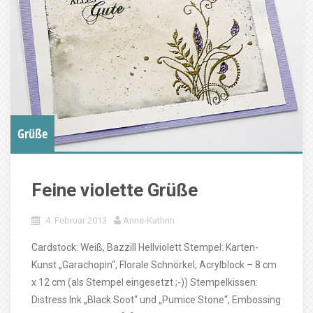
Grüße
Feine violette Grüße
4. Februar 2013
Anne-Kathrin
Cardstock: Weiß, Bazzill Hellviolett Stempel: Karten-
Kunst „Garachopin“, Florale Schnörkel, Acrylblock – 8 cm
x 12 cm (als Stempel eingesetzt ;-)) Stempelkissen:
Distress Ink „Black Soot“ und „Pumice Stone“, Embossing