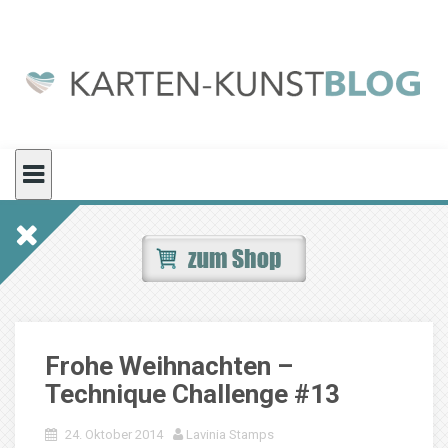
Skip
to
content
Frohe Weihnachten –
Technique Challenge #13
24. Oktober 2014
Lavinia Stamps