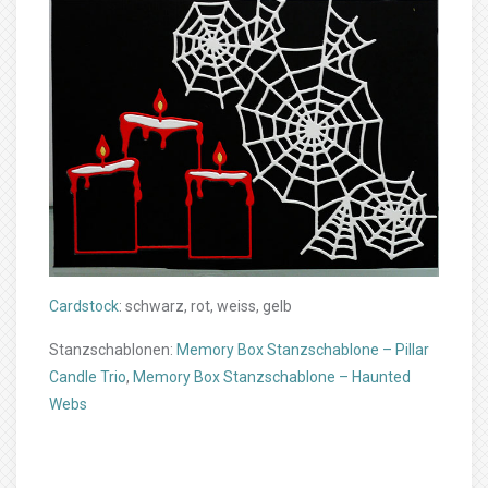
Cardstock
: schwarz, rot, weiss, gelb
Stanzschablonen:
Memory Box Stanzschablone – Pillar
Candle Trio
,
Memory Box Stanzschablone – Haunted
Webs