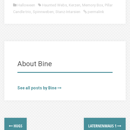
Halloween
Haunted Webs
,
Kerzen
,
Memory Box
,
Pillar
Candle trio
,
Spinnweben
,
Stanz-Intarsien
permalink
About Bine
See all posts by Bine
HUGS
LATERNENMAUS 1