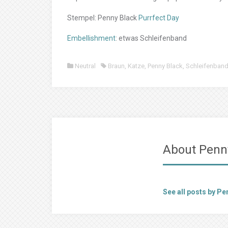
Stempel: Penny Black
Purrfect Day
Embellishment
: etwas Schleifenband
Neutral
Braun
,
Katze
,
Penny Black
,
Schleifenban
About Penn
See all posts by Pe