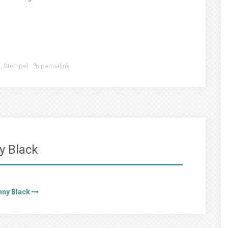
d
,
Stempel
permalink
y Black
nny Black