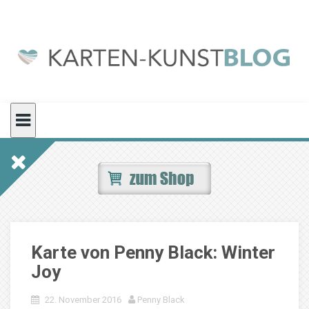
Skip
to
content
Karte von Penny Black: Winter
Joy
22. November 2016
Penny Black