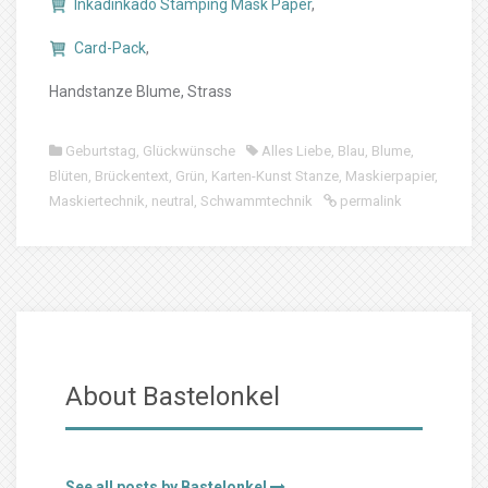
Inkadinkado Stamping Mask Paper
,
Card-Pack
,
Handstanze Blume, Strass
Geburtstag
,
Glückwünsche
Alles Liebe
,
Blau
,
Blume
,
Blüten
,
Brückentext
,
Grün
,
Karten-Kunst Stanze
,
Maskierpapier
,
Maskiertechnik
,
neutral
,
Schwammtechnik
permalink
About Bastelonkel
See all posts by Bastelonkel