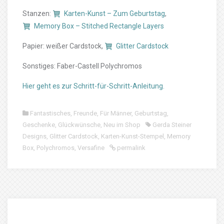
Stanzen:
Karten-Kunst – Zum Geburtstag
,
Memory Box – Stitched Rectangle Layers
Papier: weißer Cardstock,
Glitter Cardstock
Sonstiges: Faber-Castell Polychromos
Hier geht es zur Schritt-für-Schritt-Anleitung.
Fantastisches
,
Freunde
,
Für Männer
,
Geburtstag
,
Geschenke
,
Glückwünsche
,
Neu im Shop
Gerda Steiner
Designs
,
Glitter Cardstock
,
Karten-Kunst-Stempel
,
Memory
Box
,
Polychromos
,
Versafine
permalink