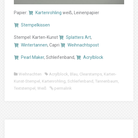
Papier:
Kartenrohling
weiß, Leinenpapier
Stempelkissen
Stempel: Karten-Kunst
Splatters Art
,
Wintertannen
, Capri
Weihnachtspost
Pearl Maker
, Schleifenband,
Acrylblock
Weihnachten
Acrylblock
,
Blau
,
Clearstamps
,
Karten-
Kunst-Stempel
,
Kartenrohling
,
Schleifenband
,
Tannenbaum
,
Textstempel
,
Weiß
permalink