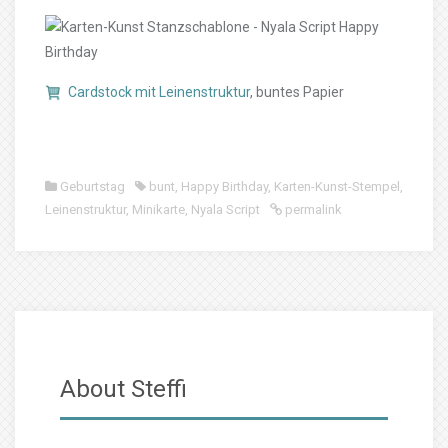
Cardstock mit Leinenstruktur
, buntes Papier
Geburtstag
bunt
,
Happy Birthday
,
Karten-Kunst-Stempel
,
Leinenstruktur
,
Minikarte
,
Nyala Script
permalink
About Steffi