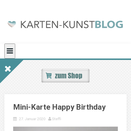
Skip
to
content
Mini-Karte Happy Birthday
27. Januar 2020
Steffi