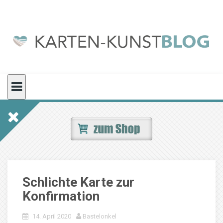
Skip
to
content
Schlichte Karte zur
Konfirmation
14. April 2020
Bastelonkel