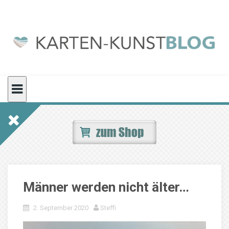
Skip
to
content
Männer werden nicht älter…
2. September 2020
Steffi