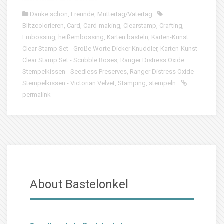
Danke schön
,
Freunde
,
Muttertag/Vatertag
Blitzcolorieren
,
Card
,
Card-making
,
Clearstamp
,
Crafting
,
Embossing
,
heißembossing
,
Karten basteln
,
Karten-Kunst
Clear Stamp Set - Große Worte Dicker Knuddler
,
Karten-Kunst
Clear Stamp Set - Scribble Roses
,
Ranger Distress Oxide
Stempelkissen - Seedless Preserves
,
Ranger Distress Oxide
Stempelkissen - Victorian Velvet
,
Stamping
,
stempeln
permalink
About Bastelonkel