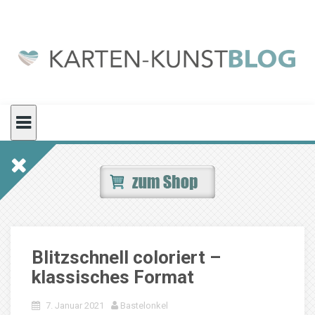
Skip
to
content
Blitzschnell coloriert –
klassisches Format
7. Januar 2021
Bastelonkel