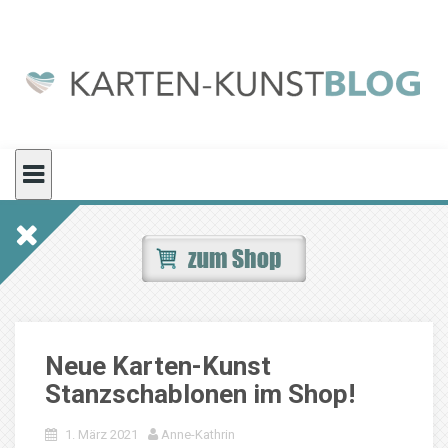
Skip
to
content
Neue Karten-Kunst
Stanzschablonen im Shop!
1. März 2021
Anne-Kathrin