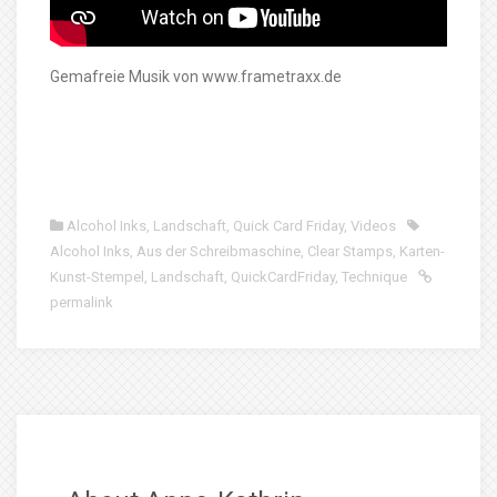
Gemafreie Musik von www.frametraxx.de
Alcohol Inks
,
Landschaft
,
Quick Card Friday
,
Videos
Alcohol Inks
,
Aus der Schreibmaschine
,
Clear Stamps
,
Karten-
Kunst-Stempel
,
Landschaft
,
QuickCardFriday
,
Technique
permalink