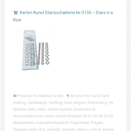
Karten-Kunst Stanzschablone kk-D150 – Stars in a
Row
Freunde
,
Für Männer
,
Grüße
Alcohol Ink
,
Card
,
Card-
making
,
Carddesign
,
Crafting
,
Dies
,
elegant
,
Embossing
,
für
Männer
,
Hallo
,
hello
,
Karten basteln
,
Karten-Kunst
Stanzschablonen
,
Karten-Kunst-Stempel
,
kk-D150
,
kk-D165
,
Männerkarte
,
männerkompatibel
,
Prägefolder
,
Prägen
,
Riesiges Hallo
,
Rot
,
schlicht
,
Stanzen
,
Stars in a Row
,
Sterne
,