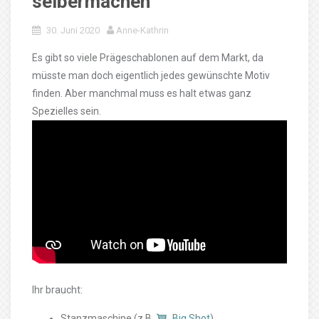
selbermachen
30. Juni 2020
Anne-Kathrin
Es gibt so viele Prägeschablonen auf dem Markt, da
müsste man doch eigentlich jedes gewünschte Motiv
finden. Aber manchmal muss es halt etwas ganz
Spezielles sein.
Ihr braucht:
Stanzmaschine (z.B.
Big Shot
)