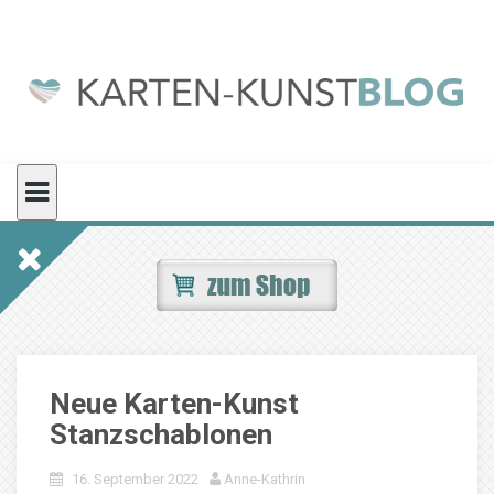
Skip
to
content
Neue Karten-Kunst
Stanzschablonen
16. September 2022
Anne-Kathrin