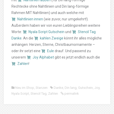
mit
Nahtlinien außen
(für Din lang-förmige
Rechtecke ohne Nahtlinien und Din lang-förmige
Rahmen MIT Nahtlinien) und auch welche mit
Nahtlinien innen
(wie zuvor, nur umgekehrt!).
Außerdem haben wir von euren Lieblingsreihen weitere
Worte:
Nyala Script Gutschein
und
Stencil Tag
Danke
. An die
kahlen Zweige
könnt ihr alles mögliche
anhängen: Herzen, Sterne, Christbaumornamente –
oder ihr setzt eine
Eule
drauf. Und passend zu
unserem
Joy Alphabet
gibt es jetzt endlich auch die
Zahlen
!
Neu im Shop
,
Stanzen
Danke
,
Din lang
,
Gutschein
,
Joy
,
Nyala Script
,
Stencil Tag
,
Zahlen
permalink