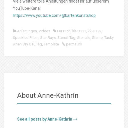
Viele weitere tolle Anleitungen findet ihr auf unserem
YouTube-Kanal:
https://www.youtube.com/@kartenkunstshop
Anleitungen
,
Videos
Für Dich
,
kk-D111
,
kk-D192
,
Speckled Prism
,
Star Rays
,
Stencil Tag
,
Stencils
,
Sterne
,
Tacky
when Dry Gel
,
Tag
,
Template
permalink
About Anne-Kathrin
See all posts by Anne-Kathrin