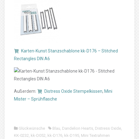
Karten-Kunst Stanzschablone kk-D176 – Stitched
Rectangles DIN A6
Außerdem:
Distress Oxide Stempelkissen
,
Mini
Mister – Sprühflasche
Glückwünsche
Blau
,
Dandelion Hearts
,
Distress Oxide
,
KK-0232
,
kk-D052
,
kk-D176
,
kk-D195
,
Mini Textrahmen