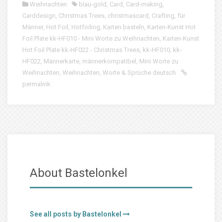
Weihnachten
blau-gold
,
Card
,
Card-making
,
Carddesign
,
Christmas Trees
,
christmascard
,
Crafting
,
für
Männer
,
Hot Foil
,
Hotfoiling
,
Karten basteln
,
Karten-Kunst Hot
Foil Plate kk-HF010 - Mini Worte zu Weihnachten
,
Karten-Kunst
Hot Foil Plate kk-HF022 - Christmas Trees
,
kk-HF010
,
kk-
HF022
,
Männerkarte
,
männerkompatibel
,
Mini Worte zu
Weihnachten
,
Weihnachten
,
Worte & Sprüche deutsch
permalink
About Bastelonkel
See all posts by Bastelonkel