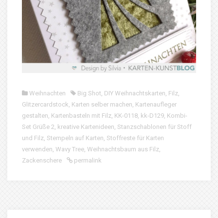
Weihnachten
Big Shot
,
DIY Weihnachtskarten
,
Filz
,
Glitzercardstock
,
Karten selber machen
,
Kartenaufleger
gestalten
,
Kartenbasteln mit Filz
,
KK-0118
,
kk-D129
,
Kombi-
Set Grüße 2
,
kreative Kartenideen
,
Stanzschablonen für Stoff
und Filz
,
Stempeln auf Karten
,
Stoffreste für Karten
verwenden
,
Wavy Tree
,
Weihnachtsbaum aus Filz
,
Zackenschere
permalink