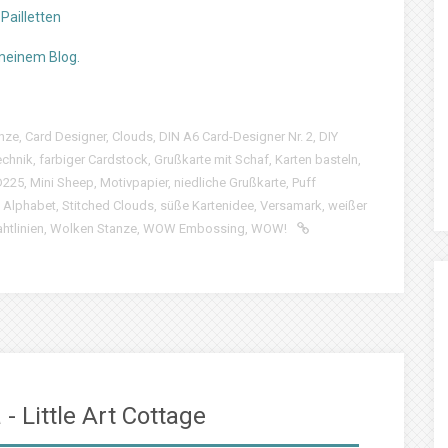
Pailletten
 meinem Blog.
nze
,
Card Designer
,
Clouds
,
DIN A6 Card-Designer Nr. 2
,
DIY
chnik
,
farbiger Cardstock
,
Grußkarte mit Schaf
,
Karten basteln
,
D225
,
Mini Sheep
,
Motivpapier
,
niedliche Grußkarte
,
Puff
l Alphabet
,
Stitched Clouds
,
süße Kartenidee
,
Versamark
,
weißer
htlinien
,
Wolken Stanze
,
WOW Embossing
,
WOW!
- Little Art Cottage