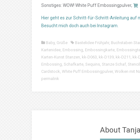
Sonstiges: WOW! White Puff Embossingpulver,
Hier geht es zur Schritt-für-Schritt-Anleitung auf
Besucht mich doch auch bei Instagram.
Baby
,
Grüße
Bastelidee Frühjahr
,
Buchstaben Sta
Kartenidee
,
Embossing
,
Embossingkarte
,
Embossingte
Karten-Kunst Stanzen
,
kk-D063
,
kk-D139
,
kk-D211
,
kk-
Embossing
,
Schafkarte
,
Sequins
,
Stanze Schaf
,
Stenci
Cardstock
,
White Puff Embossingpulver
,
Wolken mit Na
permalink
About Tanja 