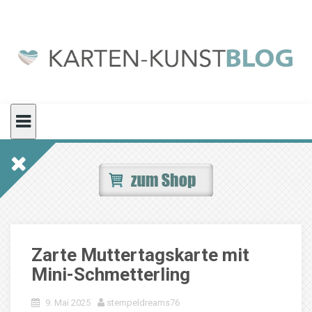
Skip
to
content
Zarte Muttertagskarte mit
Mini-Schmetterling
9. Mai 2025
stempeldreams76