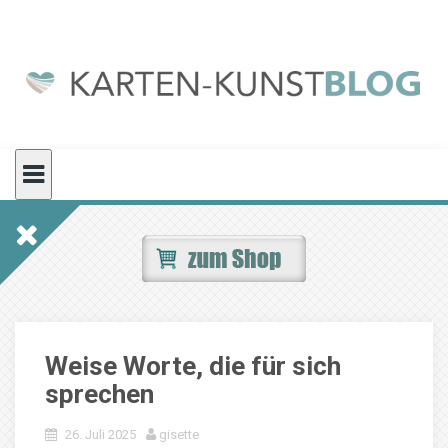
Skip
to
content
Weise Worte, die für sich
sprechen
26. Juli 2025
gisette