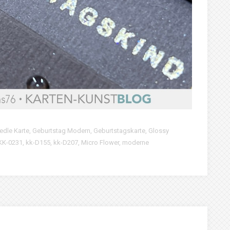
edle Karte
,
Geburtstag Modern
,
Geburtstagskarte
,
Glossy
KK-0231
,
kk-D155
,
kk-D207
,
Micro Flower
,
moderne