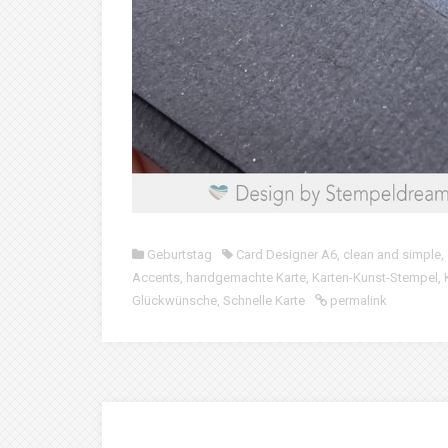
Geburtstag
Card Designer A6
,
clean and simple
,
Accents
,
handgemachte Karte
,
Karten-Kunst-Stempel
,
Glückwünsche
,
Schnelle Karte
permalink