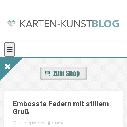
Skip
to
content
Embosste Federn mit stillem
Gruß
10. August 2025
gisette