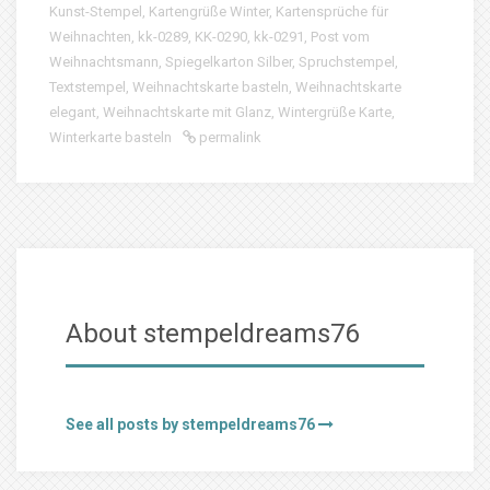
Kunst-Stempel
,
Kartengrüße Winter
,
Kartensprüche für
Weihnachten
,
kk-0289
,
KK-0290
,
kk-0291
,
Post vom
Weihnachtsmann
,
Spiegelkarton Silber
,
Spruchstempel
,
Textstempel
,
Weihnachtskarte basteln
,
Weihnachtskarte
elegant
,
Weihnachtskarte mit Glanz
,
Wintergrüße Karte
,
Winterkarte basteln
permalink
About stempeldreams76
See all posts by stempeldreams76