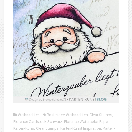
Weihnachten
Bastelidee Weihnachten
,
Clear Stamps
,
Florence Cardstock Schwarz
,
Florence Watercolor Paper
,
Karten-Kunst Clear Stamps
,
Karten-Kunst Inspiration
,
Karten-