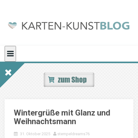
Skip
to
content
Wintergrüße mit Glanz und
Weihnachtsmann
31. Oktober 2025
stempeldreams76