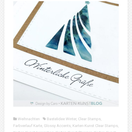
Weihnachten
Bastelidee Winter
,
Clear Stamps
,
Farbverlauf Karte
,
Glossy Accents
,
Karten-Kunst Clear Stamps
,