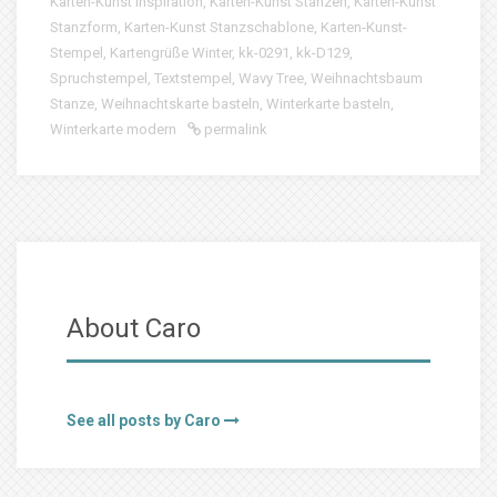
Karten-Kunst Inspiration
,
Karten-Kunst Stanzen
,
Karten-Kunst
Stanzform
,
Karten-Kunst Stanzschablone
,
Karten-Kunst-
Stempel
,
Kartengrüße Winter
,
kk-0291
,
kk-D129
,
Spruchstempel
,
Textstempel
,
Wavy Tree
,
Weihnachtsbaum
Stanze
,
Weihnachtskarte basteln
,
Winterkarte basteln
,
Winterkarte modern
permalink
About Caro
See all posts by Caro