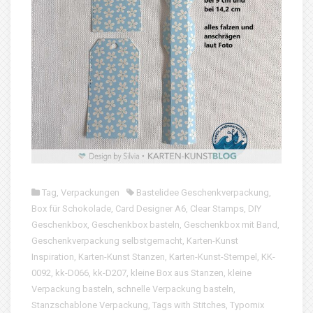
Tag
,
Verpackungen
Bastelidee Geschenkverpackung
,
Box für Schokolade
,
Card Designer A6
,
Clear Stamps
,
DIY
Geschenkbox
,
Geschenkbox basteln
,
Geschenkbox mit Band
,
Geschenkverpackung selbstgemacht
,
Karten-Kunst
Inspiration
,
Karten-Kunst Stanzen
,
Karten-Kunst-Stempel
,
KK-
0092
,
kk-D066
,
kk-D207
,
kleine Box aus Stanzen
,
kleine
Verpackung basteln
,
schnelle Verpackung basteln
,
Stanzschablone Verpackung
,
Tags with Stitches
,
Typomix