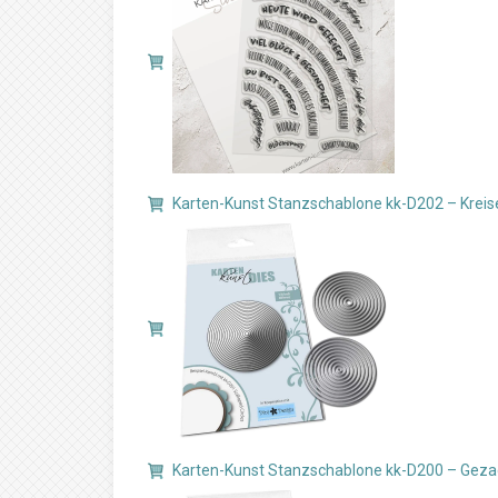
Karten-Kunst Stanzschablone kk-D202 – Kreise 
Karten-Kunst Stanzschablone kk-D200 – Gezack