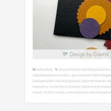
Geburtstag
Circulus Runde Geburtstagssprüche
Geburtstagskarte modern
,
geometrische Geburtstagsk
handgemachte Geburtstagskarte
,
Karte mit Kreisen
,
Ka
Inspiration
,
Karten-Kunst Stanzen
,
Karten-Kunst-Stemp
Kreise 1/8 Inch Circles
,
minimalistische Geburtstagskar