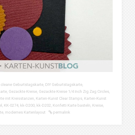
,
cleane Geburtstagskarte
,
DIY Geburtstagskarte
,
arte
,
Gezackte Kreise
,
Gezackte Kreise 1/4 Inch Zig Zag Circles
,
rte mit Kreisstanzen
,
Karten-Kunst Clear Stamps
,
Karten-Kunst
el
,
KK-0274
,
kk-D200
,
kk-D202
,
Konfetti Karte basteln
,
Kreise
,
te
,
modernes Kartenlayout
permalink