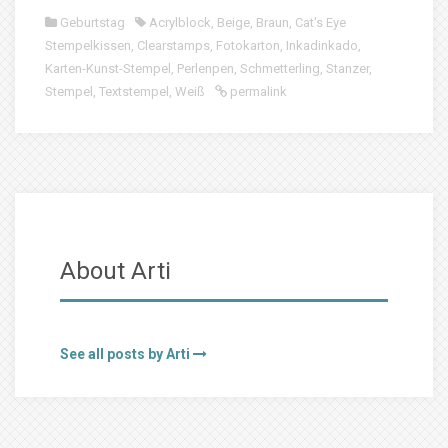
Geburtstag
Acrylblock
,
Beige
,
Braun
,
Cat's Eye
Stempelkissen
,
Clearstamps
,
Fotokarton
,
Inkadinkado
,
Karten-Kunst-Stempel
,
Perlenpen
,
Schmetterling
,
Stanzer
,
Stempel
,
Textstempel
,
Weiß
permalink
About Arti
See all posts by Arti