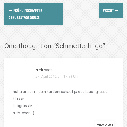
FRÜHLINGSHAFTER
PROSIT
GEBURTSTAGSGRUSS
One thought on “
Schmetterlinge
”
ruth
sagt:
27. April 2012 um 17:58 Uhr
huhu artilein….dein kärtlein schaut ja edel aus…grosse
klasse…
liebgrüssle
ruth..chen;-))
Antworten