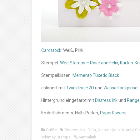
Cardstock
: Weiß, Pink
Stempel:
Wee Stamps – Rose and Felix
,
Karten-Ku
Stempelkissen:
Memento Tuxedo Black
coloriert mit
Twinkling H2O
und
Wassertankpinsel
Hintergrund eingefärbt mit
Distress Ink
und
Ranger
Embellishments: Halb-Perlen,
Paperflowers
Grüße
Distress Ink
,
Grün
,
Karten-Kunst Kombi-Se
Whimsy Stamps
permalink