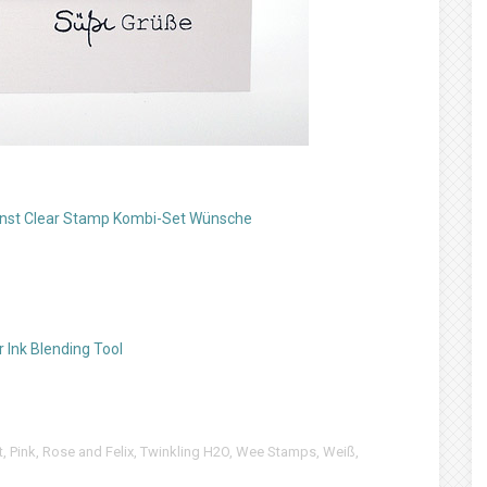
nst Clear Stamp Kombi-Set Wünsche
 Ink Blending Tool
t
,
Pink
,
Rose and Felix
,
Twinkling H2O
,
Wee Stamps
,
Weiß
,